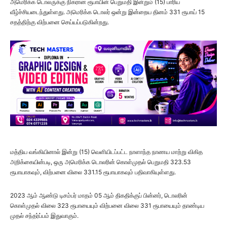
அமெரிக்க டொலருக்கு நிகரான ரூபாயின் பெறுமதி இன்றும் (15) பாரிய
வீழ்ச்சியடைந்துள்ளது. அமெரிக்க டொலர் ஒன்று இன்றைய தினம் 331 ரூபாய் 15
சதத்திற்கு விற்பனை செய்யப்படுகின்றது.
மத்திய வங்கியினால் இன்று (15) வெளியிடப்பட்ட நாளாந்த நாணய மாற்று விகித
அறிக்கையின்படி, ஒரு அமெரிக்க டொலரின் கொள்முதல் பெறுமதி 323.53
ரூபாயாகவும், விற்பனை விலை 331.15 ரூபாயாகவும் பதிவாகியுள்ளது.
2023 ஆம் ஆண்டு டிசம்பர் மாதம் 05 ஆம் திகதிக்குப் பின்னர், டொலரின்
கொள்முதல் விலை 323 ரூபாயையும் விற்பனை விலை 331 ரூபாயையும் தாண்டிய
முதல் சந்தர்ப்பம் இதுவாகும்.