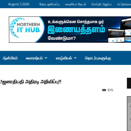
August,7,2026
நேரடி ஒளிபரப்பு
வவுனியா தேடல்
செய்தி அனுப்ப
கட்டுரைக
ஆன்மீகம்
சுவாரஷ்யம்
வாழ்வியல்
தொடர்புகளுக்கு
:!ஜனாதிபதி அதிரடி அறிவிப்பு!!
515