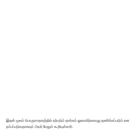
இதன் மூலம் பொருளாதாரத்தில் ஏற்படும் தாக்கம் ஓரளவிற்காவது தணிக்கப்படும் என
நம்பப்படுவதாகவும் அவர் மேலும் கூறியுள்ளார்.