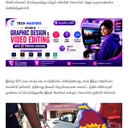
சிவில் விமானப் போக்குவரத்து மற்றும் எரிசக்தி அமைச்சர் அனுர கருணாதிலக்க
தெரிவித்துள்ளார்.
இன்று (01) நடைபெற்ற ஊடக சந்திப்பில் பங்கேற்றபோது அவர் இந்த அறிவிப்பை
வெளியிட்டுள்ளார். தற்போது நிலவும் நெருக்கடியான காலகட்டத்தில் எரிபொருள்
நுகர்வை கட்டுப்படுத்துவதே இதன் நோக்கம் என்றும் அமைச்சர் குறிப்பிட்டுள்ளார்.