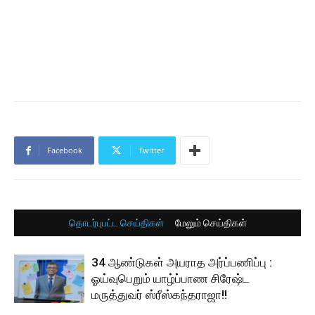
Facebook
Twitter
தொடர்புபட்ட செய்திகள்
மேலும் செய்திகள்
34 ஆண்டுகள் அயராத அர்ப்பணிப்பு :
ஓய்வுபெறும் யாழ்ப்பாண சிரேஷ்ட
மருத்துவர் ஸ்ரீஸ்கந்தராஜா!!