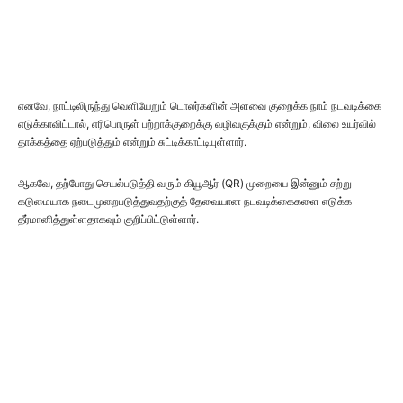
எனவே, நாட்டிலிருந்து வெளியேறும் டொலர்களின் அளவை குறைக்க நாம் நடவடிக்கை
எடுக்காவிட்டால், எரிபொருள் பற்றாக்குறைக்கு வழிவகுக்கும் என்றும், விலை உயர்வில்
தாக்கத்தை ஏற்படுத்தும் என்றும் சுட்டிக்காட்டியுள்ளார்.
ஆகவே, தற்போது செயல்படுத்தி வரும் கியூஆர் (QR) முறையை இன்னும் சற்று
கடுமையாக நடைமுறைபடுத்துவதற்குத் தேவையான நடவடிக்கைகளை எடுக்க
தீர்மானித்துள்ளதாகவும் குறிப்பிட்டுள்ளார்.