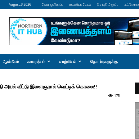
August,8,2026
நேரடி ஒளிபரப்பு
வவுனியா தேடல்
செய்தி அனுப்ப
கட்டுரைக
ஆன்மீகம்
சுவாரஷ்யம்
வாழ்வியல்
தொடர்புகளுக்கு
ி அயல் வீட்டு இளைஞரால் வெட்டிக் கொலை!!
175