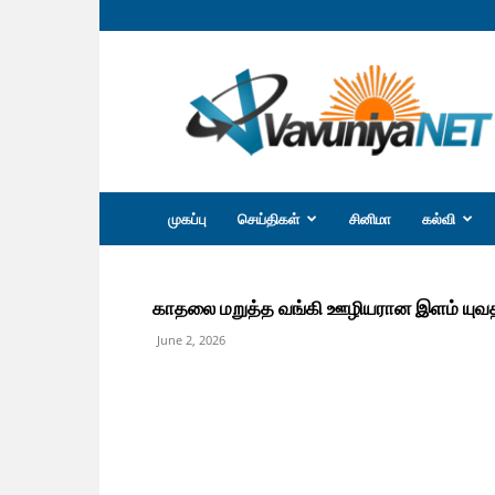
வவுனியா
நெற்
முகப்பு
செய்திகள்
சினிமா
கல்வி
காதலை மறுத்த வங்கி ஊழியரான இளம் யுவத
June 2, 2026