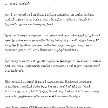
தனது காணொளியில்,
நானும், எனது நண்பரும் வாரத்தில் 2 நாட்கள் கோயம்பேடு விடுதிக்கு செல்வது
வழக்கம். அங்கு வேலை செய்யும் சிலர் எங்களுக்கு நண்பர்கள் என்பதால் சில
நேரங்களில் இலவசமாக சென்று வருவோம்.
ஜோடியாக சென்றால் நுழைவு கட்டணம் இல்லை என்பதால் சம்பவத்தன்று ஆன்லைன்
மூலம் இருசக்கர வாகனத்தை பதிவு செய்து அங்கு வந்த யான்சி மற்றும் அவரது 17
வயது தோழி ஆகியோர் தங்களை உள்ளே அழைத்துச் செல்லும்படி கூறியதால்
அவர்களை நுழைவு கட்டணம் இல்லாமல் அழைத்துச் சென்றோம்.
இதன்போது நடனமாடும் போது, அங்கிருந்த சில இளைஞர்கள், இவர்களிடம் பாலியல்
சீண்டலில் ஈடுபட்டதால் தகராறு ஏற்பட்டு அனைவரையும் அங்கிருந்த பாதுகாவலர்கள்
வெளியேற்றினர்.
இந்த நிலையில் பெண்கள் இருவரும் குடிபோதையில் இருந்ததால் அவர்களை
பாதுகாப்பாக அழைத்துச்செல்ல இருசக்கர வாகனத்தில் ஏற்றிக்கொண்டோம்.
பெண்கள் இருவரும் நடுவில் அமர்ந்து கொண்டனர். அவர்களுக்கு பின்னால் எனது
நண்பர் அமர்ந்துகொள்ள ஒரே வண்டியில் 4 பேர் பயணம் செய்தோம்.
இதன்போது மதுபான விடுதிக்குள் ஏற்கனவே தகராறு செய்த நபர்கள், மற்றைய