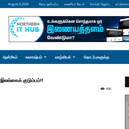
August,6,2026
நேரடி ஒளிபரப்பு
வவுனியா தேடல்
செய்தி அனுப்ப
கட்டுரைக
ஆன்மீகம்
சுவாரஷ்யம்
வாழ்வியல்
தொடர்புகளுக்கு
 இலங்கைக் குடும்பம்!!
496