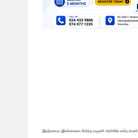
இதற்கமைய இலங்கையை சேர்ந்த வருணி அரச்சிகே என்ற பெண் ஸ்கொ