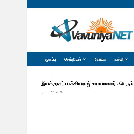
வவுனியா
நெற்
முகப்பு
செய்திகள்
சினிமா
கல்வி
இயக்குனர் பாக்கியராஜ் காலமானார் : பெரும் 
June 27, 2026