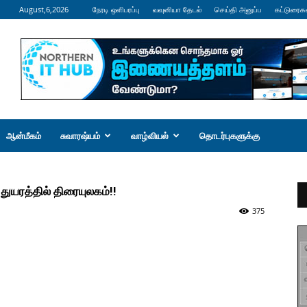
August,6,2026
நேரடி ஒளிபரப்பு
வவுனியா தேடல்
செய்தி அனுப்ப
கட்டுரைக
ஆன்மீகம்
சுவாரஷ்யம்
வாழ்வியல்
தொடர்புகளுக்கு
துயரத்தில் திரையுலகம்!!
375