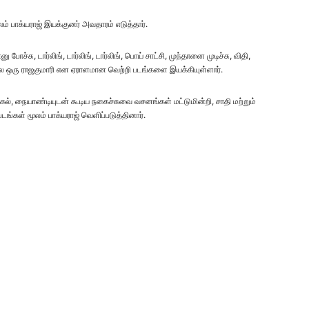
ம் பாக்யராஜ் இயக்குனர் அவதாரம் எடுத்தார்.
ச்சு, டார்லிங், டார்லிங், டார்லிங், பொய் சாட்சி, முந்தானை முடிச்சு, விதி,
ஊருல ஒரு ராஜகுமாரி என ஏராளமான வெற்றி படங்களை இயக்கியுள்ளார்.
்கல், நையாண்டியுடன் கூடிய நகைச்சுவை வசனங்கள் மட்டுமின்றி, சாதி மற்றும்
ங்கள் மூலம் பாக்யராஜ் வெளிப்படுத்தினார்.