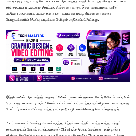
மகாராஷ்டிர மாநிலம் தானே மாவட்டம் மிரா பயந்தர் பகுதியில் கடந்த சில நாட்களாகக்
கடுமையான பருவமழை கொட்டித் தீர்த்து வருகிறது. இதன் காரணமாக நகரின்
பல்வேறு பகுதிகளில் பலத்த காற்றுடன் கூடிய கனமழை நீடித்து வருவதால்
பொதுமக்களின் இயல்பு வாழ்க்கை பெரிதும் பாதிக்கப்பட்டுள்ளது.
இந்நிலையில் மிரா பயந்தர் மாநகராட்சியின் முன்னாள் துணை மேயர் அசோக் பாட்டிலின்
35 வயது மகனான ராகுல் அசோக் பாட்டில் என்பவர், கடந்த புதன்கிழமை மாலை தனது
மோட்டார் சைக்கிளில் சதானந்த் நகர் பகுதி வழியாகச் சென்று கொண்டிருந்தார்.
அவர் சாலையில் சென்று கொண்டிருந்த அந்தச் சமயத்தில், பலத்த காற்று மற்றும்
கனமழையின் கோரத் தாண்டவத்தால் அங்கிருந்த பெரிய தென்னை மரம் ஒன்று
திடீரென வேரோடு சாய்ந்தது. கண் இமைக்கும் நேரத்தில் அந்த மரம் ராகுல் அசோக்