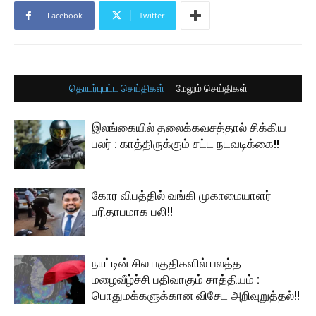
Facebook
Twitter
தொடர்புபட்ட செய்திகள்
மேலும் செய்திகள்
இலங்கையில் தலைக்கவசத்தால் சிக்கிய
பலர் : காத்திருக்கும் சட்ட நடவடிக்கை!!
கோர விபத்தில் வங்கி முகாமையாளர்
பரிதாபமாக பலி!!
நாட்டின் சில பகுதிகளில் பலத்த
மழைவீழ்ச்சி பதிவாகும் சாத்தியம் :
பொதுமக்களுக்கான விசேட அறிவுறுத்தல்!!