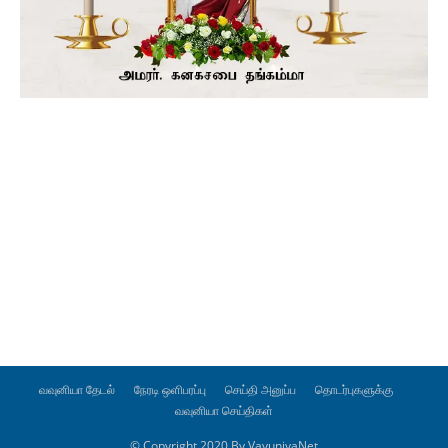
வவுனியா தேடல்
நேரடி ஒளிபரப்பு
செய்தி அனுப்ப
தொடர்புகளுக்கு
வவுனியா செய்திகள்
© Copyright 2020 By VavuniyaNet