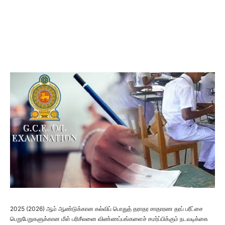
2025 (2026) ஆம் ஆண்டுக்கான கல்விப் பொதுத் தராதர சாதாரண தரப் பரீட்சை
பெறுபேறுகளுக்கான மீள் பரிசீலனை விண்ணப்பங்களைச் சமர்ப்பிக்கும் நடவடிக்கை