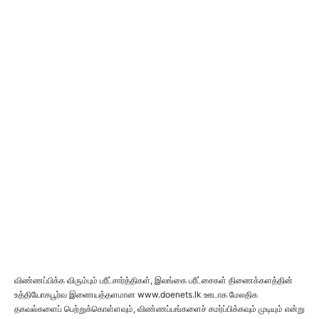
விண்ணப்பிக்க விரும்பும் பரீட்சார்த்திகள், இலங்கை பரீட்சைகள் திணைக்களத்தின்
உத்தியோகபூர்வ இணையத்தளமான www.doenets.lk ஊடாக மேலதிக
தகவல்களைப் பெற்றுக்கொள்ளவும், விண்ணப்பங்களைச் சமர்ப்பிக்கவும் முடியும் என்று