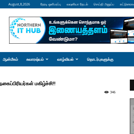
August,8,2026
நேரடி ஒளிபரப்பு
வவுனியா தேடல்
செய்தி அனுப்ப
கட்டுரைக
ஆன்மீகம்
சுவாரஷ்யம்
வாழ்வியல்
தொடர்புகளுக்கு
கைப்பிரியர்கள் மகிழ்ச்சி!!
346