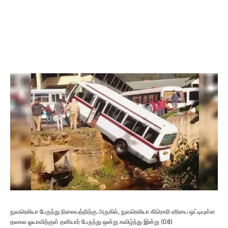
நுவரெலியா பேருந்து நிலையத்திற்கு அருகில், நுவரெலியா கிரெகரி ஏரியை ஒட்டியுள்ள
தலகல ஓயாவிற்குள் தனியார் பேருந்து ஒன்று கவிழ்ந்து இன்று (08)