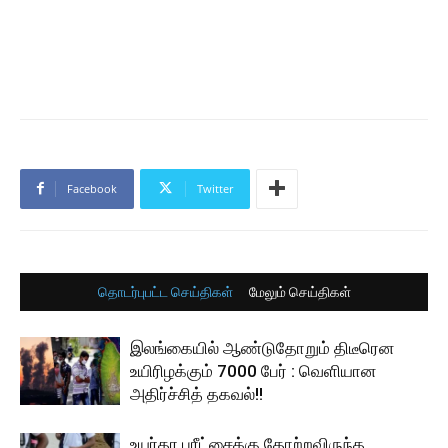
Facebook
Twitter
தொடர்புபட்ட செய்திகள்
மேலும் செய்திகள்
இலங்கையில் ஆண்டுதோறும் திடீரென
உயிரிழக்கும் 7000 பேர் : வெளியான
அதிர்ச்சித் தகவல்!!
உயர்தர பரீட்சைக்கு தோற்றவிருந்த