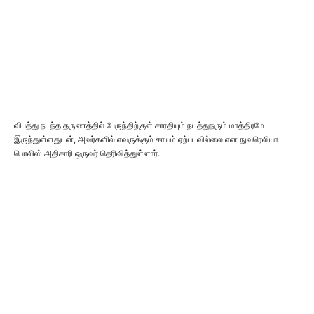
விபத்து நடந்த தருணத்தில் பேருந்திற்குள் சாரதியும் நடத்துநரும் மாத்திரமே
இருந்துள்ளதுடன், அவர்களில் எவருக்கும் காயம் ஏற்படவில்லை என நுவரெலியா
பொலிஸ் அதிகாரி ஒருவர் தெரிவித்துள்ளார்.