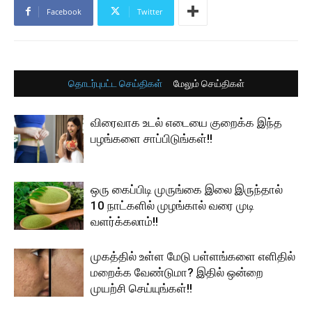
Facebook
Twitter
தொடர்புபட்ட செய்திகள்
மேலும் செய்திகள்
விரைவாக உடல் எடையை குறைக்க இந்த
பழங்களை சாப்பிடுங்கள்!!
ஒரு கைப்பிடி முருங்கை இலை இருந்தால்
10 நாட்களில் முழங்கால் வரை முடி
வளர்க்கலாம்!!
முகத்தில் உள்ள மேடு பள்ளங்களை எளிதில்
மறைக்க வேண்டுமா? இதில் ஒன்றை
முயற்சி செய்யுங்கள்!!