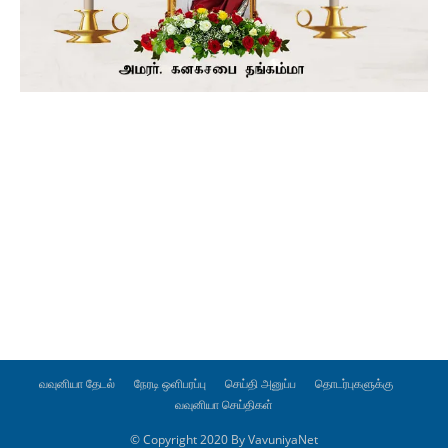
வவுனியா தேடல்
நேரடி ஒளிபரப்பு
செய்தி அனுப்ப
தொடர்புகளுக்கு
வவுனியா செய்திகள்
© Copyright 2020 By VavuniyaNet