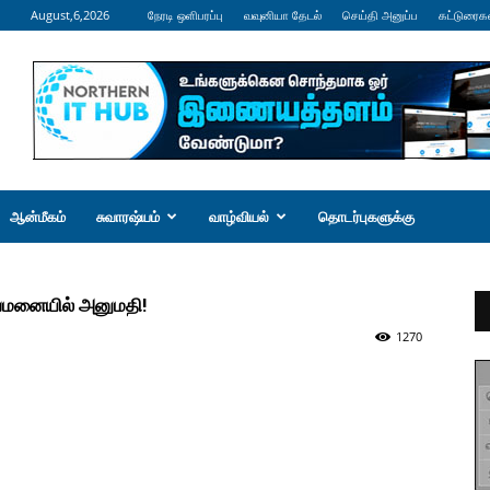
August,6,2026
நேரடி ஒளிபரப்பு
வவுனியா தேடல்
செய்தி அனுப்ப
கட்டுரைக
ஆன்மீகம்
சுவாரஷ்யம்
வாழ்வியல்
தொடர்புகளுக்கு
ுவமனையில் அனுமதி!
1270