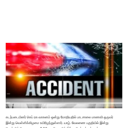
கடற்படையினர் கெப் ரக வாகனம் ஒன்று மோதியதில் பாடசாலை மாணவி ஒருவர்
இன்று வெள்ளிக்கிழமை உயிரிழந்துள்ளார். யாழ். வேலணை பகுதியில் இன்று