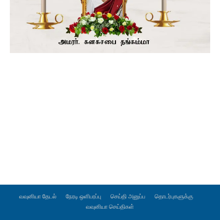
வவுனியா தேடல்
நேரடி ஒளிபரப்பு
செய்தி அனுப்ப
தொடர்புகளுக்கு
வவுனியா செய்திகள்