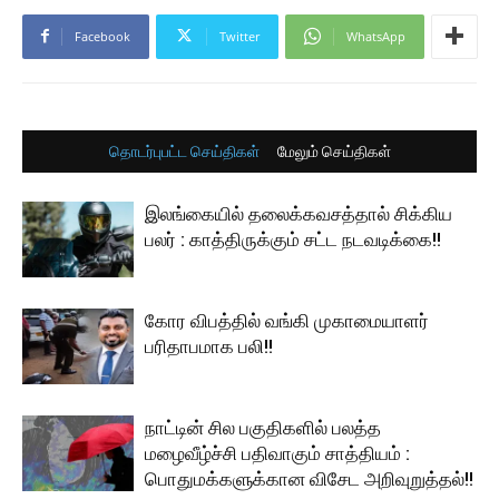
Facebook
Twitter
WhatsApp
தொடர்புபட்ட செய்திகள்
மேலும் செய்திகள்
இலங்கையில் தலைக்கவசத்தால் சிக்கிய
பலர் : காத்திருக்கும் சட்ட நடவடிக்கை!!
கோர விபத்தில் வங்கி முகாமையாளர்
பரிதாபமாக பலி!!
நாட்டின் சில பகுதிகளில் பலத்த
மழைவீழ்ச்சி பதிவாகும் சாத்தியம் :
பொதுமக்களுக்கான விசேட அறிவுறுத்தல்!!