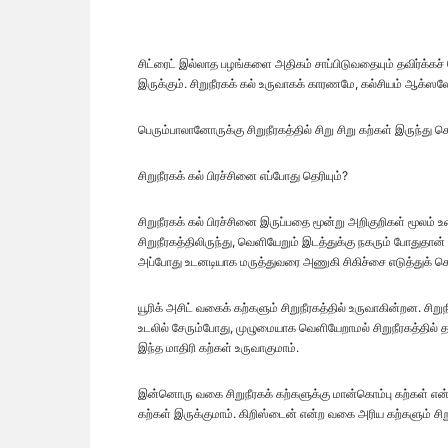
சிட்ரைட் இல்லாத பழங்களை அதிகம் சாப்பிடுவதையும் தவிர்க்கச் 
இருக்கும். சிறுநீரகக் கல் உருவாகக் காரணமே, கல்சியம் ஆக்ஸலே
பெரும்பாலானோருக்கு சிறுநீரகத்தில் சிறு சிறு கற்கள் இருந்
சிறுநீரகக் கல் பிரச்சினை எப்போது தெரியும்?
சிறுநீரகக் கல் பிரச்சினை இருப்பதை மூன்று அறிகுறிகள் மூலம் உ
சிறுநீரகத்திலிருந்து, வெளியேறும் இடத்துக்கு நகரும் போதுதான் 
அப்போது உடனடியாக மருத்துவரை அணுகி சிகிச்சை எடுத்துக் 
யூரிக் அசிட் வகைக் கற்களும் சிறுநீரகத்தில் உருவாகின்றன. சி
உடலில் சேரும்போது, முழுமையாக வெளியேறாமல் சிறுநீரகத்தில் 
இந்த மாதிரி கற்கள் உருவாகுமாம்.
இன்னொரு வகை சிறுநீரகக் கற்களுக்கு மான்கொம்பு கற்கள் என்ற
கற்கள் இருக்குமாம். கிறிஸ்டைன் என்ற வகை அரிய கற்களும் சிற