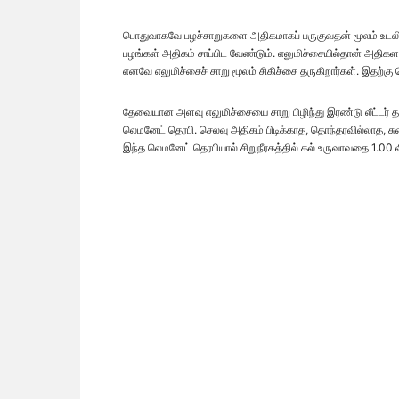
பொதுவாகவே பழச்சாறுகளை அதிகமாகப் பருகுவதன் மூலம் உடலில் உ
பழங்கள் அதிகம் சாப்பிட வேண்டும். எலுமிச்சையில்தான் அதிகளவ
எனவே எலுமிச்சைச் சாறு மூலம் சிகிச்சை தருகிறார்கள். இதற்கு
தேவையான அளவு எலுமிச்சையை சாறு பிழிந்து இரண்டு லீட்டர் தண
லெமனேட் தெரபி. செலவு அதிகம் பிடிக்காத, தொந்தரவில்லாத, ச
இந்த லெமனேட் தெரபியால் சிறுநீரகத்தில் கல் உருவாவதை 1.00 லி