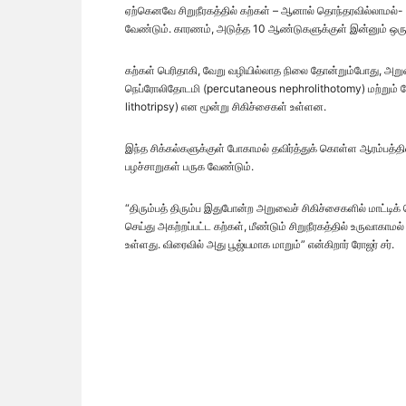
ஏற்கெனவே சிறுநீரகத்தில் கற்கள் – ஆனால் தொந்தரவில்லாமல்- 
வேண்டும். காரணம், அடுத்த 10 ஆண்டுகளுக்குள் இன்னும் ஒரு கல
கற்கள் பெரிதாகி, வேறு வழியில்லாத நிலை தோன்றும்போது, அறுவைச
நெப்ரோலிதோடமி (percutaneous nephrolithotomy) மற்றும் லே
lithotripsy) என மூன்று சிகிச்சைகள் உள்ளன.
இந்த சிக்கல்களுக்குள் போகாமல் தவிர்த்துக் கொள்ள ஆரம்பத்தில
பழச்சாறுகள் பருக வேண்டும்.
“திரும்பத் திரும்ப இதுபோன்ற அறுவைச் சிகிச்சைகளில் மாட்
செய்து அகற்றப்பட்ட கற்கள், மீண்டும் சிறுநீரகத்தில் உருவாகாம
உள்ளது. விரைவில் அது பூஜ்யமாக மாறும்” என்கிறார் ரோஜர் சர்.