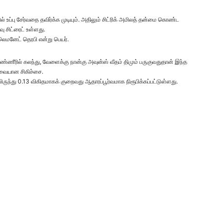
ப்பு சேர்வதை தவிர்க்க முடியும். அதிலும் சிட்ரிக் அமிலத் தன்மை கொண்ட
ு சிட்ரைட் உள்ளது.
 லெமனேட் தெரபி என்று பெயர்.
்ணீரில் கலந்து, வேளைக்கு நான்கு அவுன்ஸ் வீதம் திமும் பருகுவதுதான் இந்த
ுவையான சிகிச்சை.
ருந்து 0.13 விகிதமாகக் குறைவது ஆதாரப்பூர்வமாக நிரூபிக்கப்பட்டுள்ளது.