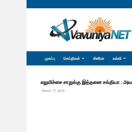
வவுனியா
நெற்
முகப்பு
செய்திகள்
சினிமா
கல்வி
எலுமிச்சை சாறுக்கு இத்தனை சக்தியா : அவசி
March 17, 2016