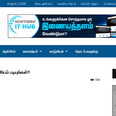
August,7,2026
நேரடி ஒளிபரப்பு
வவுனியா தேடல்
செய்தி அனுப்ப
கட்டுரைக
ஆன்மீகம்
சுவாரஷ்யம்
வாழ்வியல்
தொடர்புகளுக்கு
யம் படியுங்கள்!!
939