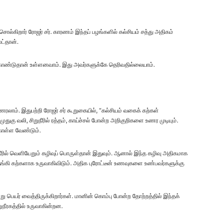
சொல்கிறார் ரோஜர் சர். காரணம் இந்தப் பழங்களில் கல்சியம் சத்து அதிகம்
ட்தான்.
து கொண்டுதான் உள்ளனவாம். இது அவர்களுக்கே தெரிவதில்லையாம்.
ணரலாம். இதுபற்றி ரோஜர் சர் கூறுகையில், “கல்சியம் வகைக் கற்கள்
முதுகு வலி, சிறுநீரில் ரத்தம், காய்ச்சல் போன்ற அறிகுறிகளை உணர முடியும்.
கொள்ள வேண்டும்.
றுநீரில் வெளியேறும் கழிவுப் பொருள்தான் இதுவும். ஆனால் இந்த கழிவு அதிகமாக
தங்கி கற்களாக உருவாகிவிடும். அதிக புரோட்டீன் உணவுகளை உண்பவர்களுக்கு
ு பெயர் வைத்திருக்கிறார்கள். மானின் கொம்பு போன்ற தோற்றத்தில் இந்தக்
ுநீரகத்தில் உருவாகின்றன.