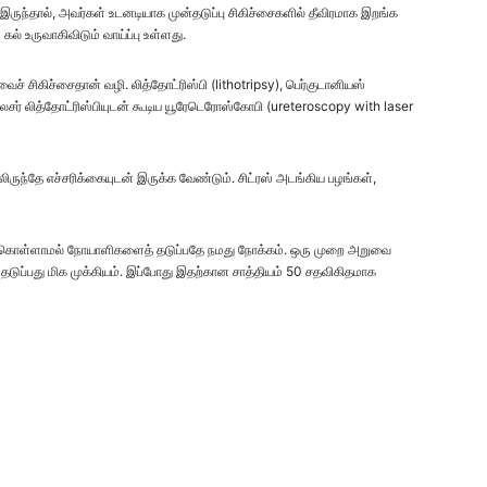
இருந்தால், அவர்கள் உடனடியாக முன்தடுப்பு சிகிச்சைகளில் தீவிரமாக இறங்க
் உருவாகிவிடும் வாய்ப்பு உள்ளது.
் சிகிச்சைதான் வழி. லித்தோட்ரிஸ்பி (lithotripsy), பெர்குடானியஸ்
சர் லித்தோட்ரிஸ்பியுடன் கூடிய யூரேடெரோஸ்கோபி (ureteroscopy with laser
ிருந்தே எச்சரிக்கையுடன் இருக்க வேண்டும். சிட்ரஸ் அடங்கிய பழங்கள்,
டிக் கொள்ளாமல் நோயாளிகளைத் தடுப்பதே நமது நோக்கம். ஒரு முறை அறுவை
ல் தடுப்பது மிக முக்கியம். இப்போது இதற்கான சாத்தியம் 50 சதவிகிதமாக