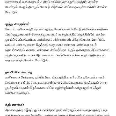
வகைளையும் பழங்களையும் அதிகம் சாப்பிடுவதை உறுதிப்படுத்திக் கொள்ள
வேண்டும். மேலும் தினமும் சில உடற்பயிற்சிகள் செய்வதை வழக்கமாக்கிக் கொள்ள
வேண்டும்.
புரிந்து கொளுங்கள்
செய்யும் பணியை பற்றி சரியாகப் புரிந்து கொள்ளாமல் அதில் இறங்கினால் மனதினை
அதில் முழுமையாகச் செலுத்த முடியாது. அது குழப்பத்தில் ஆழ்த்திவிடும். எனவே,
முதலில் செய்ய வேண்டிய பணியினைப் பற்றி நன்றாகப் புரிந்து கொள்ள வேண்டும்.
செய்யும் பணி கடினமாக இருந்தால் நமது மனம் எளிதான பணிகளை நாடத்
தொடங்கிவிடும். எனவே பணிகளை செய்யத் தொடங்கும் முன்னதாக, அப்பணிகளைப்
பற்றிய ஒரு எளிமையான அடிப்படைக் கட்டமைப்பினையும் செயல் திட்டத்தினையும்,
வடிவமைத்துக் கொள்ள வேண்டும்.
தள்ளிப் போடக்கூடாது
பணிகளைச் செய்வதை தள்ளிப் போட விரும்புகிறீர்களா? எப்போதுமே பணிகளைச்
செய்வதைத் தள்ளிப் போட கூடாது. எவ்வளவு பெரிய வேலையாக இருந்தாலும் அதை
முடித்துவிட்டு தான் இருக்கையை விட்டு எழுந்திருப்பேன் என்று உறுதி எடுத்துக்
கொள்ள வேண்டும்.
சிறப்பான நேரம்
அனைவருக்கும் இருப்பது 24 மணிநேரம் தான் என்றாலும், ஒவ்வொருவருக்கும் ஒரு
நாளில் ஏதாவது ஒரு நேரத்தில் முழுக்கவனத்தையும் செலுத்தி பணிகளைச் சிறப்பாகச்