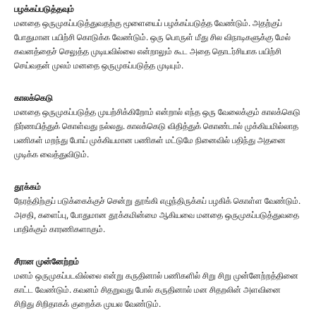
பழக்கப்படுத்தவும்
மனதை ஒருமுகப்படுத்துவதற்கு மூளையைப் பழக்கப்படுத்த வேண்டும். அதற்குப்
போதுமான பயிற்சி கொடுக்க வேண்டும். ஒரு பொருள் மீது சில விநாடிகளுக்கு மேல்
கவனத்தைச் செலுத்த முடியவில்லை என்றாலும் கூட அதை தொடர்சியாக பயிற்சி
செய்வதன் முலம் மனதை ஒருமுகப்படுத்த முடியும்.
காலக்கெடு
மனதை ஒருமுகப்படுத்த முயற்சிக்கிறோம் என்றால் எந்த ஒரு வேலைக்கும் காலக்கெடு
நிர்ணயித்துக் கொள்வது நல்லது. காலக்கெடு விதித்துக் கொண்டால் முக்கியமில்லாத
பணிகள் மறந்து போய் முக்கியமான பணிகள் மட்டுமே நினைவில் பதிந்து அதனை
முடிக்க வைத்துவிடும்.
தூக்கம்
நேரத்திற்குப் படுக்கைக்குச் சென்று தூங்கி எழுந்திருக்கப் பழகிக் கொள்ள வேண்டும்.
அசதி, களைப்பு, போதுமான தூக்கமின்மை ஆகியவை மனதை ஒருமுகப்படுத்துவதை
பாதிக்கும் காரணிகளாகும்.
சீரான முன்னேற்றம்
மனம் ஒருமுகப்படவில்லை என்று கருதினால் பணிகளில் சிறு சிறு முன்னேற்றத்தினை
காட்ட வேண்டும். கவனம் சிதறுவது போல் கருதினால் மன சிதறலின் அளவினை
சிறிது சிறிதாகக் குறைக்க முயல வேண்டும்.