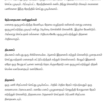
செய்ய முடியும். அப்படிப்பட்ட நேரத்தினைக் கண்டறிந்து கொண்டு மிகவும் சவாலான
பணிகளை இந்த நேரத்தில் செய்து முடிக்கலாம்.
நேர்மறையான எண்ணுங்கள்
மனதை ஒருமுகப்படுத்த வேண்டிய தேவை எழுந்தால் என்னால் எனது மனதை
ஒருமுகப்படுத்த முடியும் என்று அடிக்கடி சொல்லிக் கொண்டே இருக்க வேண்டும்.
அவ்வாறு செய்யதால் உங்களை அறியாமலேயே ஒருமுகப்படுத்தும் திறனை
அதிகமாகும்.
தியானம்
தியானம் என்பது ஒரு சிகிச்சையல்ல. ஆனால் இதனைக் கற்றுக் கொண்டு முறையாகச்
செய்து வந்தால் மனதைக் கட்டுப்படுத்தக் கற்றுக் கொள்ளலாம். மேலும் இதனால்
ஏதோ ஒரு வேறுபாட்டினை உணரத் தொடங்குவதோடு மன ஒருமுகப்படுத்தும் திறன்
மெல்ல வளர்வதையும் உணர்வோம்.
நிதானம்
ஒரு பணி சிறப்பாகச் செய்து முடிக்கப்பட அதில் அதிக நேரம் ஈடுபடுவதும் ஒரு
காரணமாக அமையலாம். எனவே மனம் முழுவதையும் செலுத்தி போதுமான நேரம்
எடுத்துக் கொண்டு, நிதானமாக அதனைச் செய்தால் அப்பணி சிறப்பாக
நிறைவடையும்.