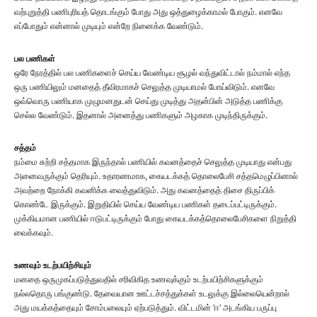
வற்புறுத்தி பணிபுரியத் தொடங்கும் போது அது ஒத்துழைக்காமல் போகும். எனவே
எப்போதும் என்னால் முடியும் என்றே நினைக்க வேண்டும்.
பல பணிகள்
ஒரே நேரத்தில் பல பணிகளைச் செய்ய வேண்டிய சூழல் வந்துவிட்டால் நம்மால் எந்த
ஒரு பணியிலும் மனதைத் தீவிரமாகச் செலுத்த முடியாமல் போய்விடும். எனவே
ஒவ்வொரு பணியாக முழுமனதுடன் செய்து முடித்து அதன்பின் அடுத்த பணிக்கு
செல்ல வேண்டும். இதனால் அனைத்து பணிகளும் அழகாக முடிந்திருக்கும்.
சத்தம்
நம்மை சுற்றி சத்தமாக இருந்தால் பணியில் கவனத்தைச் செலுத்த முடியாது என்பது
அனைவருக்கும் தெரியும். உதாரணமாக, கையடக்கத் தொலைபேசி சத்தமெழுப்பினால்
அவற்றை நோக்கி கவனிக்க வைத்துவிடும். அது கவனத்தைத் திசை திருப்பிக்
கொண்டே இருக்கும். இறுதியில் செய்ய வேண்டிய பணிகள் தடைப்பட்டிருக்கும்.
முக்கியமான பணியில் ஈடுபட்டிருக்கும் போது கையடக்கத்தொலைபேசிகளை நிறுத்தி
வைக்கவும்.
உணவும் உடற்பயிற்சியும்
மனதை ஒருமுகப்படுத்துவதில் சரிவிகித உணவுக்கும் உடற்பயிற்சிகளுக்கும்
நல்லதொரு பங்குண்டு. தேவையான ஊட்டச்சத்துக்கள் உடலுக்கு இல்லையென்றால்
அது மயக்கத்தையும் சோம்பலையும் ஏற்படுத்தும். விட்டமின் ‘ஈ’ அடங்கிய பருப்பு