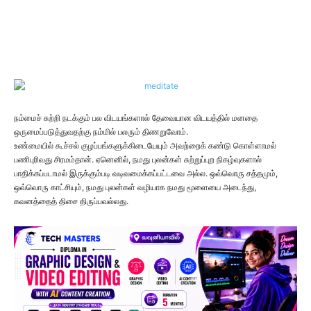
நம்மைச் சுற்றி நடக்கும் பல விடயங்களால் தேவையான விடயத்தில் மனதை
ஒருமைப்படுத்துவதற்கு நம்மில் பலரும் திணறுவோம்.
உண்மையில் கூச்சல் குழப்பங்களுக்கிடையேயும் அவற்றைக் கண்டு கொள்ளாமல்
பணிபுரிவது சிரமம்தான். ஏனெனில், நமது புலன்கள் சுற்றுப்புற நிகழ்வுகளால்
பாதிக்கப்படாமல் இருக்கும்படி வடிவமைக்கப்பட்டவை அல்ல. ஒவ்வொரு சத்தமும்,
ஒவ்வொரு காட்சியும், நமது புலன்கள் வழியாக நமது மூளையை அடைந்து,
கவனத்தைத் திசை திருப்பவல்லது.