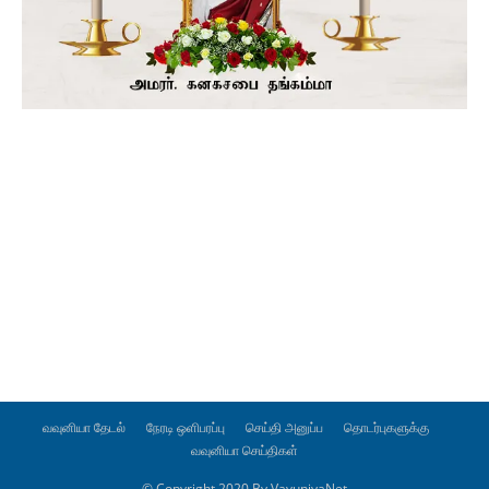
வவுனியா தேடல்
நேரடி ஒளிபரப்பு
செய்தி அனுப்ப
தொடர்புகளுக்கு
வவுனியா செய்திகள்
© Copyright 2020 By VavuniyaNet