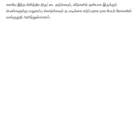
எனவே இந்த விசித்திர திருட்டை தடுக்கவும், வீடுகளில் தனியாக இருக்கும்
பெண்களுக்கு பாதுகாப்பு கொடுக்கவும் நடவடிக்கை எடுப்பதாக நகர மேயர் ரோகாலிஸ்
வாக்குறுதி அளித்துள்ளாராம்.