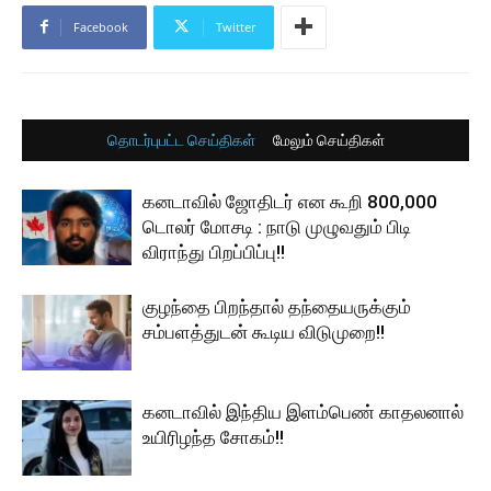
Facebook
Twitter
தொடர்புபட்ட செய்திகள்
மேலும் செய்திகள்
கனடாவில் ஜோதிடர் என கூறி 800,000
டொலர் மோசடி : நாடு முழுவதும் பிடி
விராந்து பிறப்பிப்பு!!
குழந்தை பிறந்தால் தந்தையருக்கும்
சம்பளத்துடன் கூடிய விடுமுறை!!
கனடாவில் இந்திய இளம்பெண் காதலனால்
உயிரிழந்த சோகம்!!