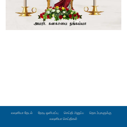
வவுனியா தேடல்
நேரடி ஒளிபரப்பு
செய்தி அனுப்ப
தொடர்புகளுக்கு
வவுனியா செய்திகள்