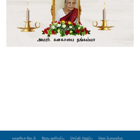
வவுனியா தேடல்
நேரடி ஒளிபரப்பு
செய்தி அனுப்ப
தொடர்புகளுக்கு