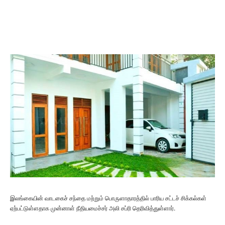
இலங்கையின் வாடகைச் சந்தை மற்றும் பொருளாதாரத்தில் பாரிய சட்டச் சிக்கல்கள்
ஏற்பட்டுள்ளதாக முன்னாள் நீதியமைச்சர் அலி சப்ரி தெரிவித்துள்ளார்.