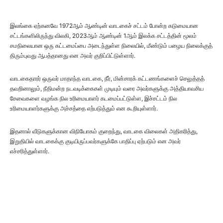
இலங்கை ஏற்கனவே 1972ஆம் ஆண்டின் வாடகைச் சட்டம் போன்ற கடுமையான
சட்டங்களிலிருந்து விலகி, 2023ஆம் ஆண்டின் 1ஆம் இலக்க சட்டத்தின் மூலம்
சமநிலையான ஒரு கட்டமைப்பை அடைந்துள்ள நிலையில், மீண்டும் பழைய நிலைக்குத்
திரும்புவது ஆபத்தானது என அவர் குறிப்பிட்டுள்ளார்.
வாடகைதாரர் ஒருவர் மாதாந்த வாடகை, நீர், மின்சாரக் கட்டணங்களைச் செலுத்தத்
தவறினாலும், நீதிமன்ற நடவடிக்கைகள் முடியும் வரை அவர்களுக்கு அத்தியாவசிய
சேவைகளை வழங்க நில உரிமையாளர் கடமைப்பட்டுள்ள, இச்சட்டம் நில
உரிமையாளர்களுக்கு அச்சத்தை எற்படுத்தும் என கூறியுள்ளார்.
இதனால் வீடுகளுக்கான விநியோகம் குறைந்து, வாடகை விலைகள் அதிகரித்து,
இறுதியில் வாடகைக்கு குடியிருப்பவர்களுக்கே பாதிப்பு ஏற்படும் என அவர்
எச்சரித்துள்ளார்.