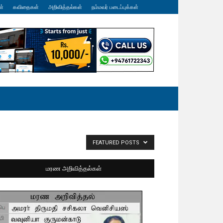
ள்
கவிதைகள்
அறிவித்தல்கள்
நம்மவர் படைப்புக்கள்
FEATURED POSTS
மரண அறிவித்தல்கள்