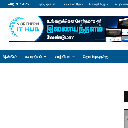
August,7,2026
நேரடி ஒளிபரப்பு
வவுனியா தேடல்
செய்தி அனுப்ப
கட்டுரைக
ஆன்மீகம்
சுவாரஷ்யம்
வாழ்வியல்
தொடர்புகளுக்கு