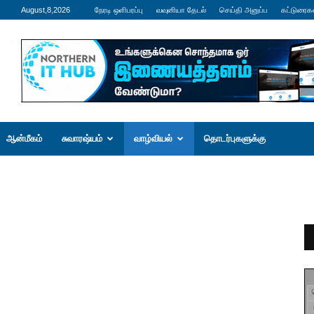
August,8,2026
நேரடி ஒளிபரப்பு
வவுனியா தேடல்
செய்தி அனுப்ப
கட்டுரைக
ஆன்மீகம்
சுவாரஷ்யம்
வாழ்வியல்
தொடர்புகளுக்கு