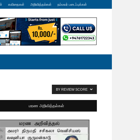
ள்
கவிதைகள்
அறிவித்தல்கள்
நம்மவர் படைப்புக்கள்
BY REVIEW SCORE
மரண அறிவித்தல்கள்