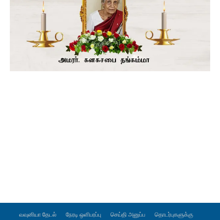
வவுனியா தேடல்
நேரடி ஒளிபரப்பு
செய்தி அனுப்ப
தொடர்புகளுக்கு