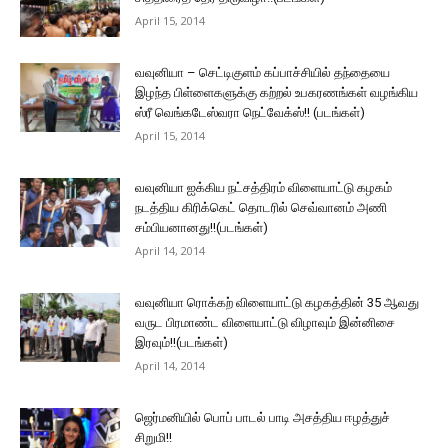
April 15, 2014
வவுனியா – செட்டிகுளம் கப்பாச்சியில் தந்தையை
இழந்த பிள்ளைகளுக்கு கற்றல் உபகரணங்கள் வழங்கிய
ஸ்ரீ வெங்கடேஸ்வரா நெட்வேக்ஸ்!! (படங்கள்)
April 15, 2014
வவுனியா ஐக்கிய நட்சத்திரம் விளையாட்டு கழகம்
நடத்திய கிரிக்கெட் தொடரில் செவ்வானம் அணி
சம்பியனானது!!(படங்கள்)
April 14, 2014
வவுனியா ரொக்கற் விளையாட்டு கழகத்தின் 35 ஆவது
வருட பிரமாண்ட விளையாட்டு விழாவும் இன்னிசை
இரவும்!!(படங்கள்)
April 14, 2014
ஜெர்மனியில் பொப் பாடல் பாடி அசத்திய ஈழத்துச்
சிறுமி!!