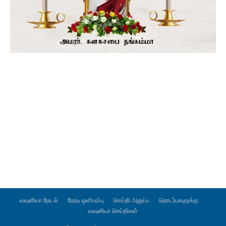
வவுனியா தேடல்
நேரடி ஒளிபரப்பு
செய்தி அனுப்ப
தொடர்புகளுக்கு
வவுனியா செய்திகள்