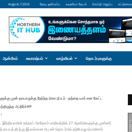
August,7,2026
நேரடி ஒளிபரப்பு
வவுனியா தேடல்
செய்தி அனுப்ப
கட்டுரைக
ஆன்மீகம்
சுவாரஷ்யம்
வாழ்வியல்
தொடர்புகளுக்கு
க்கு முன் தாயாருக்கு நேர்ந்த கொ.டூ.ர.ம் : தந்தை யார் என கேட்ட
்திருந்த அ.திர்ச்சி!!
21
.. இந்தியாவின் உத்தரப் பிரதேசம் மாநிலத்தில் 27 ஆண்டுகளுக்கு முன்னர்
ா.த்.கா.ர.த்.தி.ற்.கு இ.லக்கான பெ.ண் தொடர்பில் தற்போது பொலிசார்