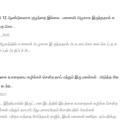
ி 12 ஆண்டுகளாக குழந்தை இல்லை : மனைவி அழகாக இருந்ததால் க
்த கொ...
, 2020
தமிழகத்தில் ம னைவி அ ழகாக இ ருந்ததால் அ வ ரை கொ லை செ ய் த க
் அ தி ர் ச் சி...
்கை உபாதையை கழிக்கச் சென்ற தாய் மற்றும் இரு மகள்கள் : அடுத்த சில
 நடந்த...
2021
்... இந்தியாவில் இருட்டான இடத்தில் இயற்கை உபாதைகள் கழிக்க சென்ற
கள் மற்றும் தாயார் மீது புகையிரதம் மோதியதில் அவர்கள்
்ளனர். பரிதாபாத்தை சேர்ந்தவர் ராஜீவ். இவர் மனைவி சுனிதா. தம்பதிக்கு