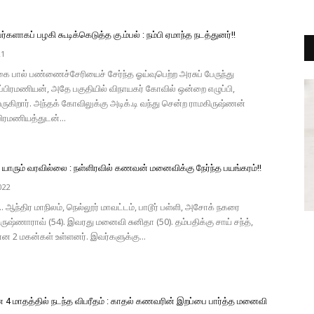
ர்களாகப் பழகி கூடிக்கெடுத்த கு.ம்பல் : நம்பி ஏமாந்த நடத்துனர்!!
21
 பால் பண்ணைச்சேரியைச் சேர்ந்த ஓய்வுபெற்ற அரசுப் பேருந்து
ுப்பிரமணியன், அதே பகுதியில் விநாயகர் கோவில் ஒன்றை எழுப்பி,
வருகிறார். அந்தக் கோவிலுக்கு அடிக்.டி வந்து சென்ற ராமகிருஷ்ணன்
்பிரமணியத்துடன்...
ம் யாரும் வரவில்லை : நள்ளிரவில் கணவன் மனைவிக்கு நேர்ந்த பயங்கரம்!!
022
.. ஆந்திர மாநிலம், நெல்லூர் மாவட்டம், பாடூர் பள்ளி, அசோக் நகரை
கிருஷ்ணாராவ் (54). இவரது மனைவி சுனிதா (50). தம்பதிக்கு சாய் சந்த்,
என 2 மகன்கள் உள்ளனர். இவர்களுக்கு...
4 மாதத்தில் நடந்த விபரீதம் : காதல் கணவரின் இறப்பை பார்த்த மனைவி