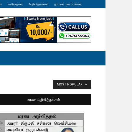
ள்
கவிதைகள்
அறிவித்தல்கள்
நம்மவர் படைப்புக்கள்
MOST POPULAR
மரண அறிவித்தல்கள்