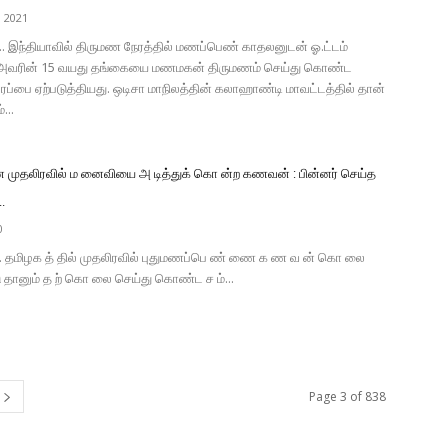
, 2021
்.. இந்தியாவில் திருமண நேரத்தில் மணப்பெண் காதலனுடன் ஓ.ட்டம்
ல் அவரின் 15 வயது தங்கையை மணமகன் திருமணம் செய்து கொண்ட
பரப்பை ஏற்படுத்தியது. ஒடிசா மாநிலத்தின் கலாஹாண்டி மாவட்டத்தில் தான்
...
முதலிரவில் ம னைவியை அ டித்துக் கொ ன்ற கணவன் : பின்னர் செய்த
..
0
்.. தமிழக த் தில் முதலிரவில் புதுமணப்பெ ண் ணை க ண வ ன் கொ லை
ு தானும் த ற் கொ லை செய்து கொண்ட ச ம்...
Page 3 of 838