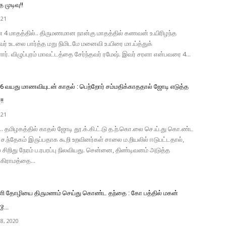
த முடிவு!!
021
4 மாதத்தில்.. திருமணமான நான்கு மாதத்தில் கணவன் உ.யிரிழந்த
ர் உடலை பார்த்த மறு நிமிடமே மனைவி உ.யிரை மா.ய்த்துக்
். விழுப்புரம் மாவட்டத்தை சேர்ந்தவர் ரமேஷ். இவர் சரளா என்பவரை 4...
16 வயது மாணவியுடன் காதல் : பெற்றோர் சம்மதிக்காததால் ஜோடி எடுத்த
!!
021
.. தமிழகத்தில் காதல் ஜோடி தூ.க்.கி.ட்.டு த.ற்.கொ.லை செ.ய்.து கொ.ண்ட
, ச.ந்தேகம் இருப்பதாக கூறி உறவினர்கள் சாலை ம.றியலில் ஈடுபட்டதால்,
் சிறிது நேரம் ப.ரபரப்பு நிலவியது. சென்னை, திண்டிவனம் அடுத்த
கிராமத்தை...
ளி தோழியை திருமணம் செய்து கொண்ட தந்தை : கோ பத்தில் மகன்
...
8, 2020