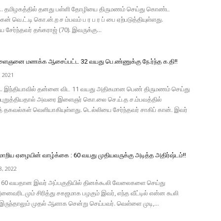
்.. தமிழகத்தில் தனது பள்ளி தோழியை திருமணம் செய்து கொண்ட
் வெ.ட்.டி கொ.ன்.ற ச ம்பவம் ப ர ப ர ப் பை ஏற்படுத்தியுள்ளது.
சேர்ந்தவர் தங்கராஜ் (70). இவருக்கு...
ைஞனை மணக்க ஆசைப்பட்ட 32 வயது பெ.ண்ணுக்கு நே.ர்ந்த க.தி!!
, 2021
்.. இந்தியாவில் தன்னை விட 11 வயது அதிகமான பெண் திருமணம் செய்து
புறுத்தியதால் அவரை இளைஞர் கொ.லை செ.ய்.த ச.ம்பவத்தில்
சி.த் தகவல்கள் வெளியாகியுள்ளது. டெல்லியை சேர்ந்தவர் சாகிப் கான். இவர்
மாறிய ஏழையின் வாழ்க்கை : 60 வயது முதியவருக்கு அடித்த அதிர்ஷ்டம்!!
, 2022
. 60 வயதான இவர் அப்பகுதியில் தினக்கூலி வேலைகளை செய்து
அனைவரிடமும் சிரித்து சகஜமாக பழகும் இவர், எந்த வீட்டில் என்ன கூலி
ுந்தாலும் முதல் ஆளாக சென்று செய்பவர். வெள்ளை முடி,...