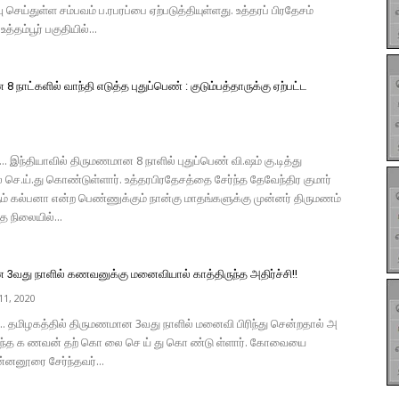
 செய்துள்ள சம்பவம் ப.ரபரப்பை ஏற்படுத்தியுள்ளது. உத்தரப் பிரதேசம்
த்தம்பூர் பகுதியில்...
 நாட்களில் வாந்தி எடுத்த புதுப்பெண் : குடும்பத்தாருக்கு ஏற்பட்ட
... இந்தியாவில் திருமணமான 8 நாளில் புதுப்பெண் வி.ஷம் கு.டித்து
செ.ய்.து கொண்டுள்ளார். உத்தரபிரதேசத்தை சேர்ந்த தேவேந்திர குமார்
ம் கல்பனா என்ற பெண்ணுக்கும் நான்கு மாதங்களுக்கு முன்னர் திருமணம்
த நிலையில்...
3வது நாளில் கணவனுக்கு மனைவியால் காத்திருந்த அதிர்ச்சி!!
1, 2020
்.. தமிழகத்தில் திருமணமான 3வது நாளில் மனைவி பிரிந்து சென்றதால் அ
டைந்த க ணவன் தற் கொ லை செ ய் து கொ ண்டு ள்ளார். கோவையை
்னனூரை சேர்ந்தவர்...