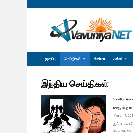
வவுனியா
நெற்
முகப்பு
செய்திகள்
சினிமா
கல்வி
இந்திய செய்திகள்
27 ஆண்டுகளு
மகனுக்கு காத
March 7, 20
இந்தியாவில்
கூ.ட்டு ப.ல