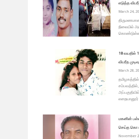
எடுத்த விபரீ
March 24, 2
திருமணமான 
நிலையில் அவ
கொண்டுள்ளார
18 வயதில் 
விபரீத முடிவு
March 28, 2
தமிழகத்தில்
சம்பவத்தில்
அப்பகுதியில
எறையானூர் 
மகனின் பள்
செய்த கொ டூ
November 2