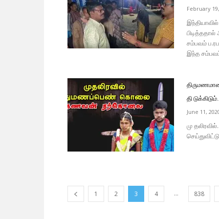
February 19
இந்தியாவில
பிடித்ததா
சம்பவம் ப.ர
இந்த சம்பவம்
திருமணமான 
தி டுக்கிடும்.
June 11, 202
மு தலிரவில
செய்துவிட்ட
...
1
2
3
4
838