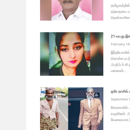
தமிழகத்தில
தந்தையை மகன
தென்காசியை 
21 வயது இள
February 14
இந்தியாவில
கொள்ள வ.ற்
அ.தி.ர்.ச்.
மனைவி...
ஒரே நாளில் 
September 8
கேரளாவில்.
வருகிறார். 
வேலையாக இர