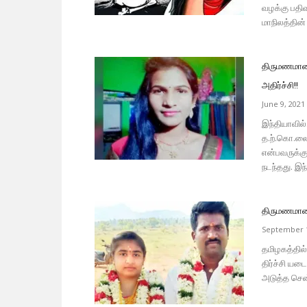
வழக்கு பதிவு
மாநிலத்தின் உ
திருமணமான 8
அதிர்ச்சி!!
June 9, 2021
இந்தியாவில்
த.ற்.கொ.லை 
என்பவருக்கு
நடந்தது. இந்
திருமணமான 
September 1
தமிழகத்தில
திர்ச்சி ய
அடுத்த சென