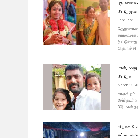
புது மனைவிய
விபரீத முடிவு
February 8, 
தெலுங்கானா
காரணமாக பு
ற்பட்டுள்ளத
அ.தி.ர்.ச்.சி..
மகள், மகனுட
விபரீதம்!!
March 18, 2
காஞ்சிபுரம்
சேர்ந்தவர் 
30). மகள் தன
திருமண நேரத
கட்டிய மணம