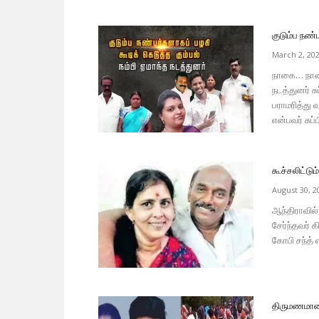
குடும்ப நண்ப
March 2, 20
நாகை… நாகை
நடத்துனர் ச
பராமரித்து 
என்பவர் சுப
கூச்சலிட்டு
August 30, 2
ஆந்திராவில்
சேர்ந்தவர் 
கோபி சந்த் 
திருமணமான 