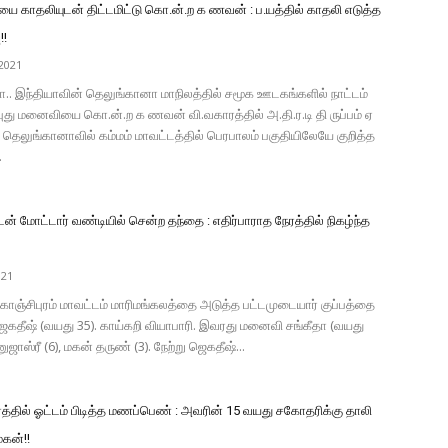
ை காதலியுடன் திட்டமிட்டு கொ.ன்.ற க ணவன் : ப.யத்தில் காதலி எடுத்த
!!
2021
.. இந்தியாவின் தெலுங்கானா மாநிலத்தில் சமூக ஊடகங்களில் நாட்டம்
து மனைவியை கொ.ன்.ற க ணவன் வி.வகாரத்தில் அ.தி.ர.டி தி ருப்பம் ஏ
ு. தெலுங்கானாவில் கம்மம் மாவட்டத்தில் பெரபாலம் பகுதியிலேயே குறித்த
.
ன் மோட்டார் வண்டியில் சென்ற தந்தை : எதிர்பாராத நேரத்தில் நிகழ்ந்த
021
.. காஞ்சிபுரம் மாவட்டம் மாரிமங்கலத்தை அடுத்த பட்டமுடையார் குப்பத்தை
ஜெகதீஷ் (வயது 35). காய்கறி வியாபாரி. இவரது மனைவி சங்கீதா (வயது
ுஜாஸ்ரீ (6), மகன் தருண் (3). நேற்று ஜெகதீஷ்...
்தில் ஓட்டம் பிடித்த மணப்பெண் : அவரின் 15 வயது சகோதரிக்கு தாலி
கன்!!