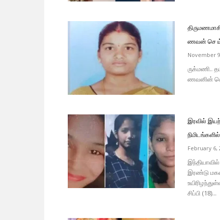
திருமணமாக
ணவன் செ ய
November 9
ருக்மணி.. 
ணவனின் செ யல
இரவில் இயற
நிமிடங்களில்
February 6, 
இந்தியாவில
இரண்டு மகள்
உயிரிழந்துள
சிப்பி (18)...