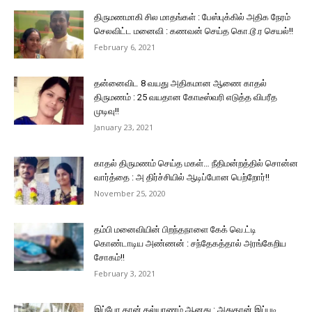
திருமணமாகி சில மாதங்கள் : பேஸ்புக்கில் அதிக நேரம்
செலவிட்ட மனைவி : கணவன் செய்த கொ.டூ.ர செயல்!!
February 6, 2021
தன்னைவிட 8 வயது அதிகமான ஆணை காதல்
திருமணம் : 25 வயதான கோடீஸ்வரி எடுத்த விபரீத
முடிவு!!
January 23, 2021
காதல் திருமணம் செய்த மகள்… நீதிமன்றத்தில் சொன்ன
வார்த்தை : அ திர்ச்சியில் ஆடிப்போன பெற்றோர்!!
November 25, 2020
தம்பி மனைவியின் பிறந்தநாளை கேக் வெ.ட்டி
கொண்டாடிய அண்ணன் : சந்தேகத்தால் அரங்கேறிய
சோகம்!!
February 3, 2021
இப்போ தான் கல்யாணம் ஆனது : அதுதான் இப்படி