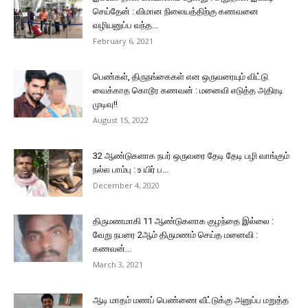
செய்தேன் : விமான நிலையத்திற்கு கணவனை
வழியனுப்ப வந்த...
February 6, 2021
பெண்கள், திருநங்கைகள் என ஒருவரையும் விட்டு
வைக்காத கொடூர கணவன் : மனைவி எடுத்த அதிரடி
முடிவு!!
August 15, 2022
32 ஆண்டுகளாக நபர் ஒருவரை தேடி தேடி பழி வாங்கும்
நல்ல பாம்பு : உ யிர் ப...
December 4, 2020
திருமணமாகி 11 ஆண்டுகளாக குழந்தை இல்லை :
வேறு நபரை 2ஆம் திருமணம் செய்த மனைவி :
கணவன்...
March 3, 2021
ஆடி மாதம் மணப் பெண்ணை வீட்டுக்கு அனுப்ப மறுத்த