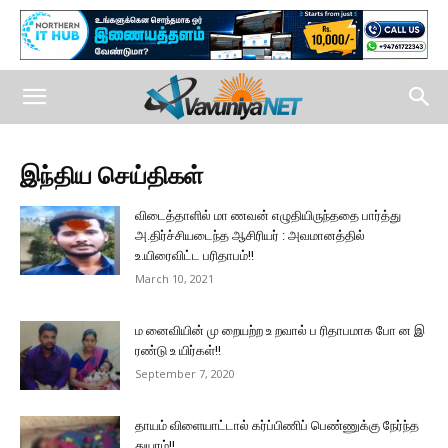
இந்திய செய்திகள்
விடைத்தாளில் மா ணவன் எழுதியிருந்ததை பார்த்து
அ.திர்ச்சியடைந்த ஆசிரியர் : அவமானத்தில்
உ.யிரைவிட்ட பரிதாபம்!!
March 10, 2021
ம னைவியின் மு றையற்ற உ றவால் ப ரிதாபமாக போ ன இ
ரண்டு உ யிர்கள்!!
September 7, 2020
தாயம் விளையாட்டால் கர்ப்பிணிப் பெண்ணுக்கு நேர்ந்த
துயரம்!!