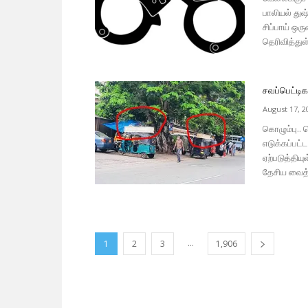
பாலியல் துஷ
சிப்பாய் ஒ
தெரிவித்துள
சவப்பெட்டிக
August 17, 2
கொழும்பு..
எடுக்கப்பட
ஏற்படுத்திய
தேசிய வைத்
...
1
2
3
1,906