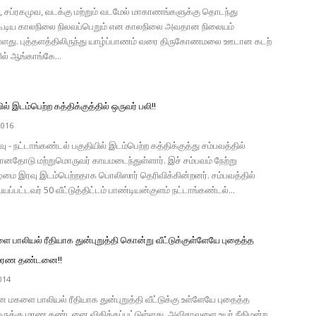
ு, சப்ரகமுவ, வடக்கு மற்றும் வடமேல் மாகாணங்களுக்கு தொடந்து
கூடிய காலநிலை நிலவப்பெறும் என காலநிலை அவதான நிலையம்
ள்ளது. புத்தளத்திலிருந்து யாழ்ப்பாணம் வரை திருகோணமலை ஊடான கடற்
ல் ஆங்காங்கே...
ல் இடம்பெற்ற கத்திக்குத்தில் ஒருவர் பலி!!
2016
ு - நட்டாங்கண்டல் பகுதியில் இடம்பெற்ற கத்திக்குத்து சம்பவத்தில்
ானதோடு மற்றுமொருவர் காயமடைந்துள்ளார். இச் சம்பவம் நேற்று
ழமை இரவு இடம்பெற்றதாக பொலிஸார் தெரிவிக்கின்றனர். சம்பவத்தில்
பட்டவர் 50 வீட்டுத்திட்டம் பாண்டியன்குளம் நட்டாங்கண்டல்...
 பாலியல் ரீதியாக துன்புறுத்தி கொன்று வீட்டுக்குள்ளேயே புதைத்த
 மரண தண்டனை!!
014
 மகளை பாலியல் ரீதியாக துன்புறுத்தி வீட்டுக்கு உள்ளேயே புதைத்த
ருக்கு மரண தண்டனை விதிக்கப்பட்டுள்ளது. அவிசாவளை உயர் நீதிமன்ற