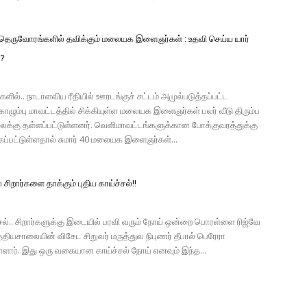
 தெருவோரங்களில் தவிக்கும் மலையக இளைஞர்கள் : உதவி செய்ய யார்
்?
ில்.. நாடாளவிய ரீதியில் ஊரடங்குச் சட்டம் அமுல்படுத்தப்பட்ட
ொழும்பு மாவட்டத்தில் சிக்கியுள்ள மலையக இளைஞர்கள் பலர் வீடு திரும்ப
லைக்கு தள்ளப்பட்டுள்ளனர். வெளிமாவட்டங்களுக்கான போக்குவரத்துக்கு
கப்பட்டுள்ளதால் சுமார் 40 மலையக இளைஞர்கள்...
சிறார்களை தாக்கும் புதிய காய்ச்சல்!!
்சல்.. சிறார்களுக்கு இடையில் பரவி வரும் நோய் ஒன்றை பொரள்ளை ரிஜ்வே
்தியசாலையின் விசேட சிறுவர் மருத்துவ நிபுணர் தீபால் பெரேரா
்ளார். இது ஒரு வகையான காய்ச்சல் நோய் எனவும் இந்த...