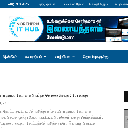
August,8,2026
நேரடி ஒளிபரப்பு
வவுனியா தேடல்
செய்தி அனுப்ப
கட்டுரைக
ஆன்மீகம்
சுவாரஷ்யம்
வாழ்வியல்
தொடர்புகளுக்கு
பரொருவரை கோரமாக வெட்டிக் கொலை செய்த 3 பேர் கைது
, 2013
ள்ள தோட்ட குடியிருப்பில் வசித்து வந்த நபரொருவரை கோரமாக
லை செய்த மூன்று பேரை எல்பிட்டிய பொலிஸார் கைது செய்துள்ளனர்.
 - பிட்டிகல பாணதுராதோட்டத்தில் வசித்த நபரோ இவ்வாறு கொலை