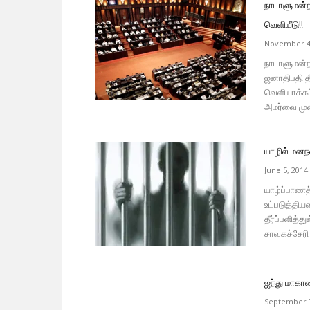
நாடாளுமன்றம
வெளியீடு!!
November 4
நாடாளுமன்ற
ஜனாதிபதி தீ
வெளியாக்கப்
அமர்வை முன்
யாழில் மனநல
June 5, 2014
யாழ்ப்பாணத்
உட்படுத்திய
தீர்ப்பளித்
சாவகச்சேரி ந
ஐந்து மாகா
September 7