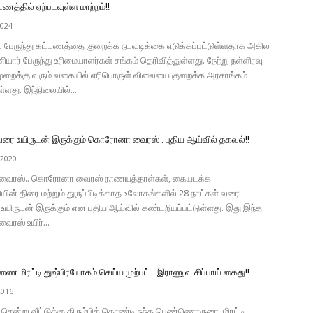
டணத்தில் ஏற்படவுள்ள மாற்றம்!!
2024
 பேருந்து கட்டணத்தை குறைக்க நடவடிக்கை எடுக்கப்பட்டுள்ளதாக அகில
ார் பேருந்து உரிமையாளர்கள் சங்கம் தெரிவித்துள்ளது. நேற்று நள்ளிரவு
ுறைக்கு வரும் வகையில் எரிபொருள் விலையை குறைக்க அரசாங்கம்
ள்ளது. இந்நிலையில்...
 வரை உயிருடன் இருக்கும் கொரோனா வைரஸ் : புதிய ஆய்வில் தகவல்!!
 2020
ைரஸ்.. கொரோனா வைரஸ் நாணயத்தாள்கள், கையடக்க
ன் திரை மற்றும் துருப்பிடிக்காத உலோகங்களில் 28 நாட்கள் வரை
 உயிருடன் இருக்கும் என புதிய ஆய்வில் கண்டறியப்பட்டுள்ளது. இது இந்த
ஸ் உயிர்...
ை மிரட்டி துஷ்பிரயோகம் செய்ய முற்பட்ட இராணுவ சிப்பாய் கைது!!
2016
சென்று வீட்டுக்கு திரும்பிக் கொண்டிருந்த பெண்ணொருரை, மிரட்டி