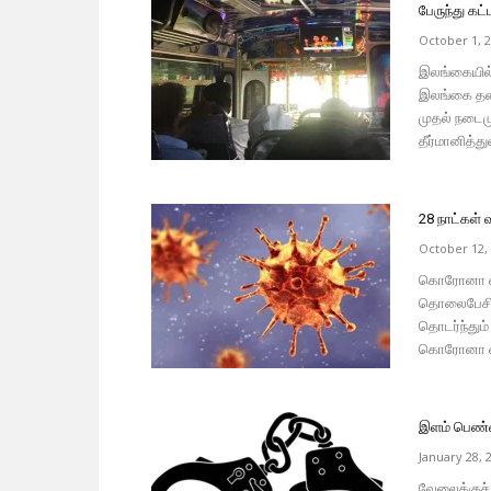
பேருந்து கட்
October 1, 
இலங்கையில்
இலங்கை தனிய
முதல் நடைம
தீர்மானித்து
28 நாட்கள்
October 12,
கொரோனா வ
தொலைபேசியி
தொடர்ந்தும்
கொரோனா வைர
இளம் பெண்ண
January 28, 
வேலைக்குச் 