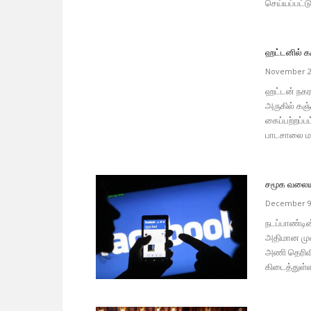
செய்யப்பட்டு
ஹட்டனில் க
November 2
ஹட்டன் நகர
அருகில் கஞ
கைப்பற்றப்ப
பாடசாலை மா
சமூக வலையம
December 9
நடப்பாண்டி
அதிமான மு
அணி தெரிவி
கிடைத்துள்ளத