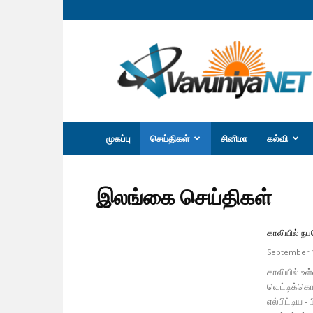
வவுனியா
நெற்
முகப்பு
செய்திகள்
சினிமா
கல்வி
இலங்கை செய்திகள்
காலியில் ந
September 1
காலியில் உ
வெட்டிக்கொ
எல்பிட்டிய