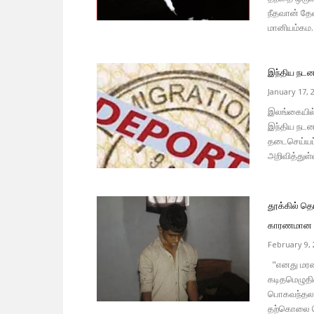
நீதவான் த
மானியம்கம..
இந்திய நடன 
January 17, 
இலங்கையில் 
இந்திய நடன 
தடைசெய்யப்
அறிவித்துள்ள
தூக்கில் த
காரணமான எ
February 9, 
"எனது மரண
கடிதமெழுத
பொகவந்தலாவ
தற்கொலை ச