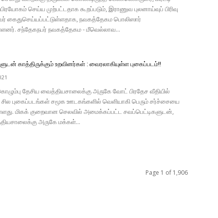
்பிரயோகம் செய்ய முற்பட்டதாக கூறப்படும், இராணுவ புலனாய்வுப் பிரிவு
ருவர் கைதுசெய்யப்பட்டுள்ளதாக, நவகத்தேகம பொலிஸார்
்ளனர். சந்தேகநபர் நவகத்தேகம - மீவெல்லாவ...
ளுடன் காத்திருக்கும் உறவினர்கள் : வைரலாகியுள்ள புகைப்படம்!!
021
 கொழும்பு தேசிய வைத்தியசாலைக்கு அருகே வோட் பிரதேச வீதியில்
்ட சில புகைப்படங்கள் சமூக ஊடகங்களில் வெளியாகி பெரும் சர்ச்சையை
ுள்ளது. மிகக் குறைவான செலவில் அமைக்கப்பட்ட சவப்பெட்டிகளுடன்,
தியசாலைக்கு அருகே மக்கள்...
Page 1 of 1,906