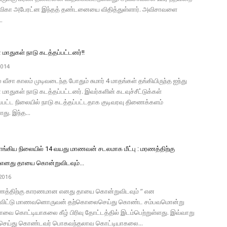
ேவிகா அபேரட்ன இந்தத் தண்டனையை விதித்துள்ளார். அவிசாவளை
.
மாதுகள் நாடு கடத்தப்பட்டனர்!!
2014
வீசா காலம் முடிவடைந்த போதும் சுமார் 4 மாதங்கள் தங்கியிருந்த ஐந்து
மாதுகள் நாடு கடத்தப்பட்டனர். இவர்களின் கடவுச்சீட்டுக்கள்
பட்ட நிலையில் நாடு கடத்தப்பட்டதாக குடிவரவு திணைக்களம்
து. இந்த...
ொங்கிய நிலையில் 14 வயது மாணவன் சடலமாக மீட்பு : மரணத்திற்கு
னது தாயை கொன்றுவிடவும்...
2016
த்திற்கு காரணமான எனது தாயை கொன்றுவிடவும் ” என
ிவிட்டு மாணவனொருவன் தற்கொலைசெய்து கொண்ட சம்பவமொன்று
ை கொட்டியாகலை கீழ் பிரிவு தோட்டத்தில் இடம்பெற்றுள்ளது. இவ்வாறு
ெய்து கொண்டவர் பொகவந்தலாவ கொட்டியாகலை...