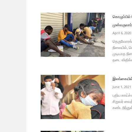
கொழும்பில்
முன்வருவார
April 6, 2020
தெருவோரங்கள
நிலையில், க
முடியாத நி
தடை விதிக்
இலங்கையில் 
June 1, 2021
புதிய காய்ச
சிறுவர் வைத
கண்டறிந்துள