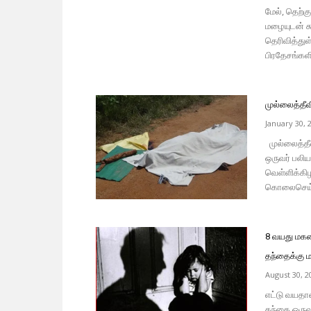
மேல், தெற்க
மழையுடன் 
தெரிவித்து
பிரதேசங்களி
முல்லைத்தீவி
January 30, 
முல்லைத்தீவ
ஒருவர் பலிய
வெள்ளிக்கி
கொலைசெய்யப்
8 வயது மகளை
தந்தைக்கு
August 30, 2
எட்டு வயதான
தந்தை ஒருவ