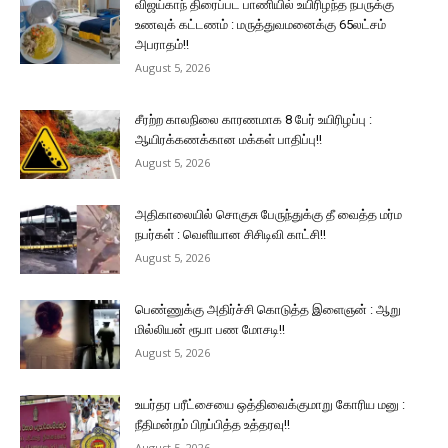
விஜய்காந் திரைப்பட பாணியில் உயிரிழந்த நபருக்கு
உணவுக் கட்டணம் : மருத்துவமனைக்கு 65லட்சம்
அபராதம்!!
August 5, 2026
சீரற்ற காலநிலை காரணமாக 8 பேர் உயிரிழப்பு :
ஆயிரக்கணக்கான மக்கள் பாதிப்பு!!
August 5, 2026
அதிகாலையில் சொகுசு பேருந்துக்கு தீ வைத்த மர்ம
நபர்கள் : வெளியான சிசிடிவி காட்சி!!
August 5, 2026
பெண்ணுக்கு அதிர்ச்சி கொடுத்த இளைஞன் : ஆறு
மில்லியன் ரூபா பண மோசடி!!
August 5, 2026
உயர்தர பரீட்சையை ஒத்திவைக்குமாறு கோரிய மனு :
நீதிமன்றம் பிறப்பித்த உத்தரவு!!
August 5, 2026