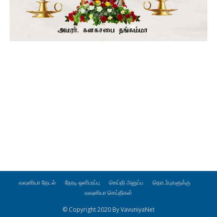
வவுனியா தேடல்
நேரடி ஒளிபரப்பு
செய்தி அனுப்ப
தொடர்புகளுக்கு
வவுனியா செய்திகள்
© Copyright 2020 By VavuniyaNet